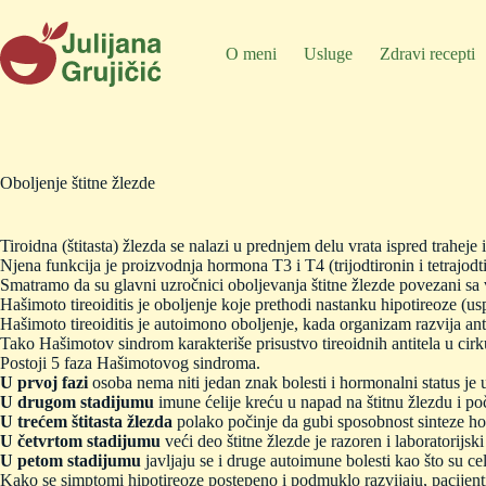
Skip
to
content
O meni
Usluge
Zdravi recepti
Oboljenje štitne žlezde
Tiroidna (štitasta) žlezda se nalazi u prednjem delu vrata ispred traheje i
Njena funkcija je proizvodnja hormona T3 i T4 (trijodtironin i tetrajodti
Smatramo da su glavni uzročnici oboljevanja štitne žlezde povezani sa
Hašimoto tireoiditis je oboljenje koje prethodi nastanku hipotireoze (uspo
Hašimoto tireoiditis je autoimono oboljenje, kada organizam razvija ant
Tako Hašimotov sindrom karakteriše prisustvo tireoidnih antitela u cirk
Postoji 5 faza Hašimotovog sindroma.
U prvoj fazi
osoba nema niti jedan znak bolesti i hormonalni status je 
U drugom stadijumu
imune ćelije kreću u napad na štitnu žlezdu i po
U trećem štitasta žlezda
polako počinje da gubi sposobnost sinteze ho
U četvrtom stadijumu
veći deo štitne žlezde je razoren i laboratorij
U petom stadijumu
javljaju se i druge autoimune bolesti kao što su cel
Kako se simptomi hipotireoze postepeno i podmuklo razvijaju, pacijent