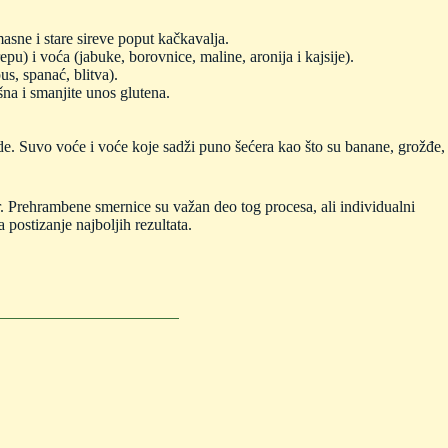
sne i stare sireve poput kačkavalja.
epu) i voća (jabuke, borovnice, maline, aronija i kajsije).
us, spanać, blitva).
šna i smanjite unos glutena.
ode. Suvo voće i voće koje sadži puno šećera kao što su banane, grožđe,
zor. Prehrambene smernice su važan deo tog procesa, ali individualni
a postizanje najboljih rezultata.