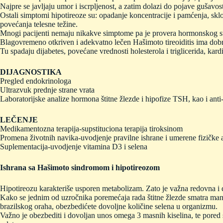
Najpre se javljaju umor i iscrpljenost, a zatim dolazi do pojave gušavo
Ostali simptomi hipotireoze su: opadanje koncentracije i pamćenja, sklo
povećanja telesne težine.
Mnogi pacijenti nemaju nikakve simptome pa je provera hormonskog s
Blagovremeno otkriven i adekvatno lečen Hašimoto tireoiditis ima dob
Tu spadaju dijabetes, povećane vrednosti holesterola i triglicerida, kar
DIJAGNOSTIKA
Pregled endokrinologa
Ultrazvuk prednje strane vrata
Laboratorijske analize hormona štitne žlezde i hipofize TSH, kao i ant
LEČENJE
Medikamentozna terapija-supstituciona terapija tiroksinom
Promena životnih navika-uvodjenje pravilne ishrane i umerene fizičke
Suplementacija-uvodjenje vitamina D3 i selena
Ishrana sa Hašimoto sindromom i hipotireozom
Hipotireozu karakteriše usporen metabolizam. Zato je važna redovna i 
Kako se jednim od uzročnika poremećaja rada štitne žlezde smatra manjak
brazilskog oraha, obezbedićete dovoljne količine selena u organizmu.
Važno je obezbediti i dovoljan unos omega 3 masnih kiselina, te pored 