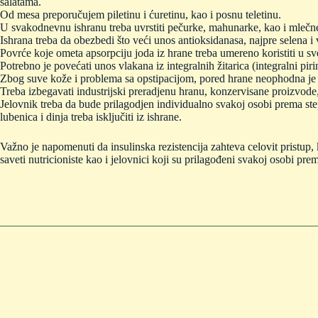
salatama.
Od mesa preporučujem piletinu i ćuretinu, kao i posnu teletinu.
U svakodnevnu ishranu treba uvrstiti pečurke, mahunarke, kao i mlečne 
Ishrana treba da obezbedi što veći unos antioksidanasa, najpre selena i v
Povrće koje ometa apsorpciju joda iz hrane treba umereno koristiti u sve
Potrebno je povećati unos vlakana iz integralnih žitarica (integralni pir
Zbog suve kože i problema sa opstipacijom, pored hrane neophodna je 
Treba izbegavati industrijski preradjenu hranu, konzervisane proizvode, 
Jelovnik treba da bude prilagodjen individualno svakoj osobi prema ste
lubenica i dinja treba isključiti iz ishrane.
Važno je napomenuti da insulinska rezistencija zahteva celovit pristup, 
saveti nutricioniste kao i jelovnici koji su prilagođeni svakoj osobi pre