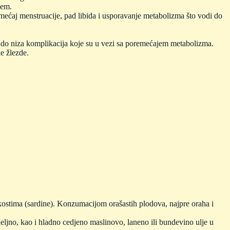
jem.
remećaj menstruacije, pad libida i usporavanje metabolizma što vodi do
i do niza komplikacija koje su u vezi sa poremećajem metabolizma.
ne žlezde.
 kostima (sardine). Konzumacijom orašastih plodova, najpre oraha i
eljno, kao i hladno cedjeno maslinovo, laneno ili bundevino ulje u