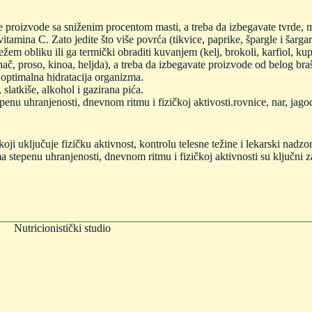
proizvode sa sniženim procentom masti, a treba da izbegavate tvrde, ma
itamina C. Zato jedite što više povrća (tikvice, paprike, špargle i šargar
žem obliku ili ga termički obraditi kuvanjem (kelj, brokoli, karfiol, kup
inač, proso, kinoa, heljda), a treba da izbegavate proizvode od belog bra
optimalna hidratacija organizma.
slatkiše, alkohol i gazirana pića.
penu uhranjenosti, dnevnom ritmu i fizičkoj aktivosti.rovnice, nar, jag
koji uključuje fizičku aktivnost, kontrolu telesne težine i lekarski nad
ma stepenu uhranjenosti, dnevnom ritmu i fizičkoj aktivnosti su ključni z
Nutricionistički studio