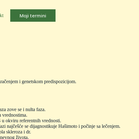
Moji termini
kt
 zračenjem i genetskom predispozicijom.
za zove se i nulta faza.
im vrednostima.
u okviru referentnih vrednosti.
azi najčešće se dijagnostikuje Hašimoto i počinje sa lečenjem.
la skleroza i dr.
dnevnog života.