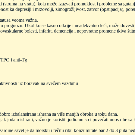
sti (struma na vratu), koja može izazvati promuklost i probleme sa gutan
nost ka depresiji i mrzovolji, zimogrožljivost, zatvor (opstipacija), po
tatusa veoma važna.
ru prognozu. Ukoliko se kasno otkrije i neadekvatno leči, može dovest
diovaskularne bolesti, infarkt, demencija i nepovratne promene tkiva štit
i-TPO i anti-Tg
 aktivnosti uz boravak na svežem vazduhu
dobro izbalansirana ishrana sa više manjih obroka u toku dana.
 joda u ishrani, važno je koristiti jodiranu so i povećati unos ribe sa
sardine savet je da morsku i rečnu ribu konzumirate bar 2 do 3 puta ned