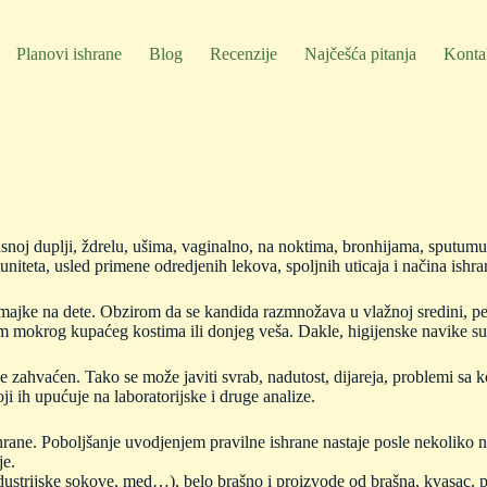
Planovi ishrane
Blog
Recenzije
Najčešća pitanja
Konta
 usnoj duplji, ždrelu, ušima, vaginalno, na noktima, bronhijama, sputumu
niteta, usled primene odredjenih lekova, spoljnih uticaja i načina ishra
 majke na dete. Obzirom da se kandida razmnožava u vlažnoj sredini, pe
tem mokrog kupaćeg kostima ili donjeg veša. Dakle, higijenske navike su 
 je zahvaćen. Tako se može javiti svrab, nadutost, dijareja, problemi sa
ji ih upućuje na laboratorijske i druge analize.
hrane. Poboljšanje uvodjenjem pravilne ishrane nastaje posle nekoliko ned
je.
, industrijske sokove, med…), belo brašno i proizvode od brašna, kvasac,