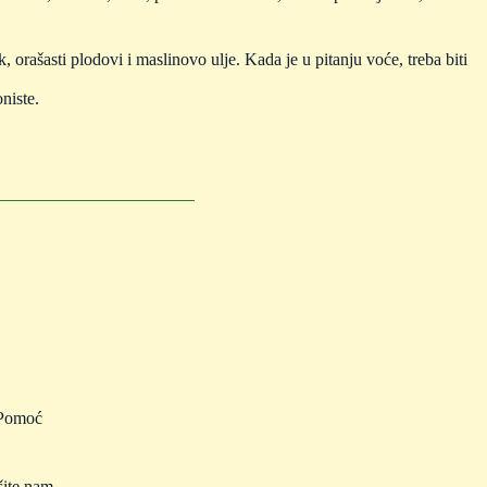
, orašasti plodovi i maslinovo ulje. Kada je u pitanju voće, treba biti
oniste.
Pomoć
šite nam