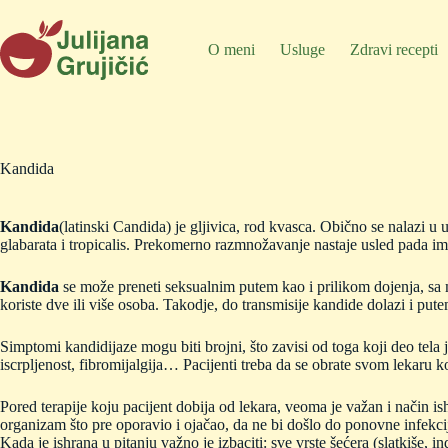
Skip
to
content
O meni
Usluge
Zdravi recepti
Kandida
Kandida
(latinski Candida) je gljivica, rod kvasca. Obično se nalazi u
glabarata i tropicalis. Prekomerno razmnožavanje nastaje usled pada imu
Kandida
se može preneti seksualnim putem kao i prilikom dojenja, sa
koriste dve ili više osoba. Takodje, do transmisije kandide dolazi i pu
Simptomi kandidijaze mogu biti brojni, što zavisi od toga koji deo tela
iscrpljenost, fibromijalgija… Pacijenti treba da se obrate svom lekaru ko
Pored terapije koju pacijent dobija od lekara, veoma je važan i način is
organizam što pre oporavio i ojačao, da ne bi došlo do ponovne infekci
Kada je ishrana u pitanju važno je izbaciti: sve vrste šećera (slatkiše