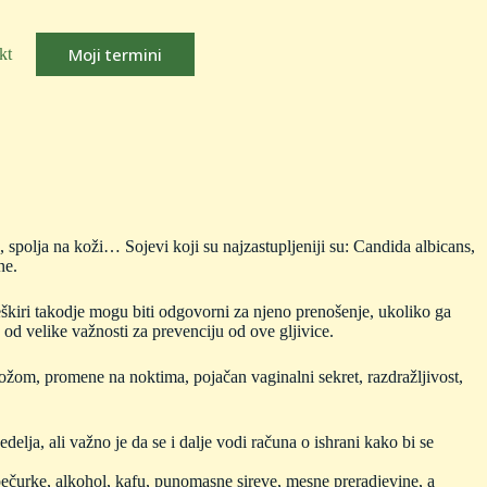
Moji termini
kt
, spolja na koži… Sojevi koji su najzastupljeniji su: Candida albicans,
ne.
škiri takodje mogu biti odgovorni za njeno prenošenje, ukoliko ga
od velike važnosti za prevenciju od ove gljivice.
 kožom, promene na noktima, pojačan vaginalni sekret, razdražljivost,
elja, ali važno je da se i dalje vodi računa o ishrani kako bi se
 pečurke, alkohol, kafu, punomasne sireve, mesne preradjevine, a