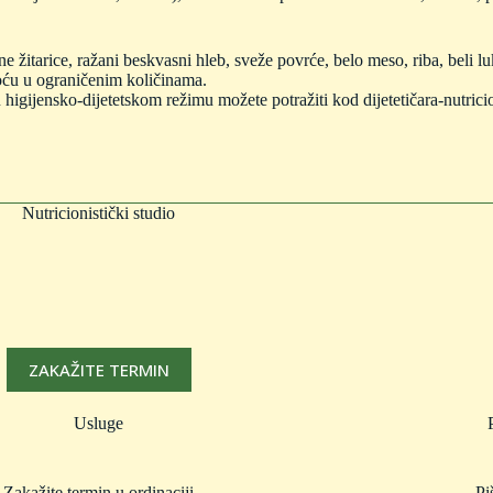
 žitarice, ražani beskvasni hleb, sveže povrće, belo meso, riba, beli luk
voću u ograničenim količinama.
 higijensko-dijetetskom režimu možete potražiti kod dijetetičara-nutrici
Nutricionistički studio
ZAKAŽITE TERMIN
Usluge
Zakažite termin u ordinaciji
Pi