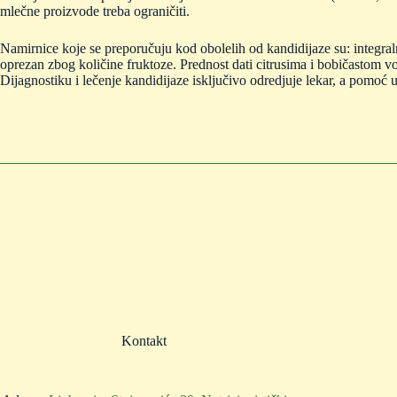
mlečne proizvode treba ograničiti.
Namirnice koje se preporučuju kod obolelih od kandidijaze su: integralne
oprezan zbog količine fruktoze. Prednost dati citrusima i bobičastom 
Dijagnostiku i lečenje kandidijaze isključivo odredjuje lekar, a pomoć u
Kontakt