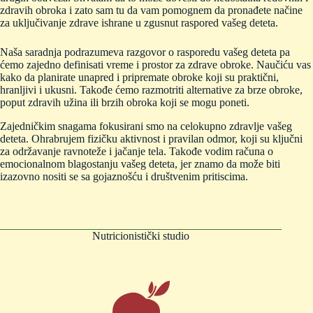
zdravih obroka i zato sam tu da vam pomognem da pronađete načine
za uključivanje zdrave ishrane u zgusnut raspored vašeg deteta.
Naša saradnja podrazumeva razgovor o rasporedu vašeg deteta pa
ćemo zajedno definisati vreme i prostor za zdrave obroke. Naučiću vas
kako da planirate unapred i pripremate obroke koji su praktični,
hranljivi i ukusni. Takođe ćemo razmotriti alternative za brze obroke,
poput zdravih užina ili brzih obroka koji se mogu poneti.
Zajedničkim snagama fokusirani smo na celokupno zdravlje vašeg
deteta. Ohrabrujem fizičku aktivnost i pravilan odmor, koji su ključni
za održavanje ravnoteže i jačanje tela. Takođe vodim računa o
emocionalnom blagostanju vašeg deteta, jer znamo da može biti
izazovno nositi se sa gojaznošću i društvenim pritiscima.
Nutricionistički studio