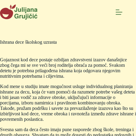
Skip
to
content
Ishrana dece školskog uzrasta
Gojaznost kod dece postaje ozbiljan zdravstveni izazov današnjice
zbog čega mi se sve veći broj roditelja obraća za pomoć. Svakom
detetu je potrebna prilagođena ishrana koja odgovara njegovim
nutritivnim potrebama i ciljevima.
Kod mene u studiju imate mogućnost usluge individualnog planiranja
ishrane za decu, koja će vam pomoći da razumete potrebe vašeg deteta
i biti jasan vodič za zdrave obroke, uključujući informacije o
porcijama, izboru namirnica i pravilnom kombinovanju obroka.
Takođe, pružam podršku i savete za prevazilaženje izazova kao što su
izbirljivost kod dece, vreme obroka i ravnoteža između zdrave ishrane i
povremenih poslastica.
Svesna sam da deca često imaju pune rasporede zbog škole, treninga i
drugih obaveza. Shvatam da to može dovesti do nedostatka redovnih i